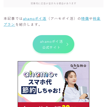
記事内に広告が含まれる場合があります
本記事では
ahamoポイ活
（アハモポイ活）の
特徴
や
料金
プラン
を紹介します。
ahamoポイ活
公式サイト