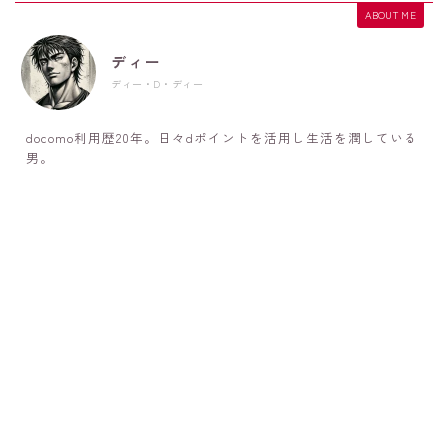
ABOUT ME
ディー
ディー・D・ディー
docomo利用歴20年。日々dポイントを活用し生活を潤している
男。